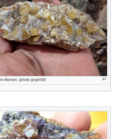
y en Morvan. (photo gryph58)