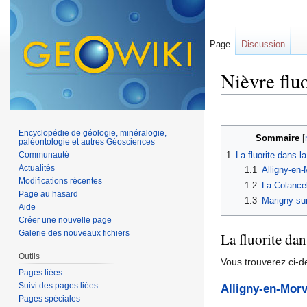
Page
Discussion
Nièvre fluo
Aller à :
navigation
,
Encyclopédie de géologie, minéralogie,
Sommaire
[
paléontologie et autres Géosciences
Communauté
1
La fluorite dans la
Actualités
1.1
Alligny-en
Modifications récentes
1.2
La Colancel
Page au hasard
1.3
Marigny-su
Aide
Créer une nouvelle page
Galerie des nouveaux fichiers
La fluorite dan
Outils
Vous trouverez ci-d
Pages liées
Suivi des pages liées
Alligny-en-Mor
Pages spéciales