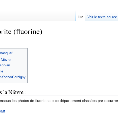
Lire
Voir le texte source
rite (fluorine)
rechercher
masquer
]
 Nièvre :
-Morvan
le
r-Yonne/Corbigny
s la Nièvre :
essous les photos de fluorites de ce département classées par occurren
van