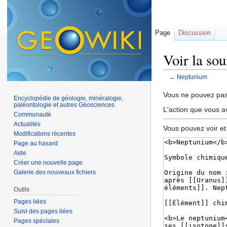
Page
Discussion
Voir la so
←
Neptunium
Aller à :
navigation
,
Vous ne pouvez pas 
Encyclopédie de géologie, minéralogie,
paléontologie et autres Géosciences
L'action que vous a
Communauté
Actualités
Vous pouvez voir et
Modifications récentes
Page au hasard
Aide
Créer une nouvelle page
Galerie des nouveaux fichiers
Outils
Pages liées
Suivi des pages liées
Pages spéciales