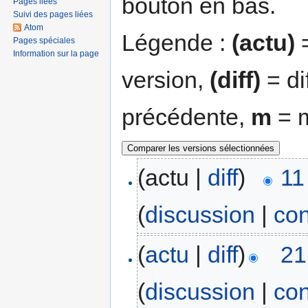
bouton en bas.
Pages liées
Suivi des pages liées
Atom
Légende :
(actu)
=
Pages spéciales
Information sur la page
version,
(diff)
= di
précédente,
m
= m
(actu |
diff
)
11
(
discussion
|
con
(
actu
|
diff
)
21
(
discussion
|
con