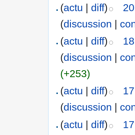
(
actu
|
diff
)
20
(
discussion
|
con
(
actu
|
diff
)
18
(
discussion
|
con
(+253)
(
actu
|
diff
)
17
(
discussion
|
con
(
actu
|
diff
)
17