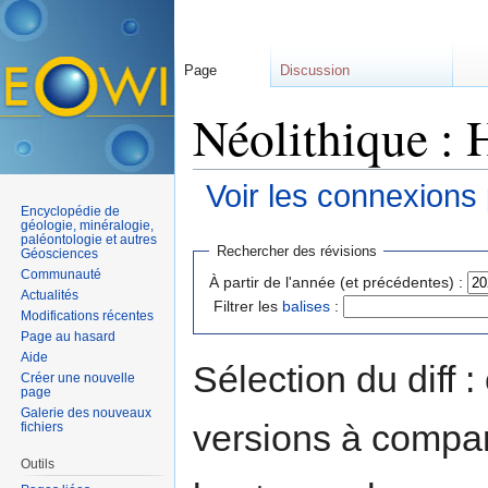
Page
Discussion
Néolithique : 
Voir les connexions
Encyclopédie de
Aller à :
navigation
,
rechercher
géologie, minéralogie,
paléontologie et autres
Rechercher des révisions
Géosciences
Communauté
À partir de l'année (et précédentes) :
Actualités
Filtrer les
balises
:
Modifications récentes
Page au hasard
Aide
Sélection du diff 
Créer une nouvelle
page
Galerie des nouveaux
versions à compar
fichiers
Outils