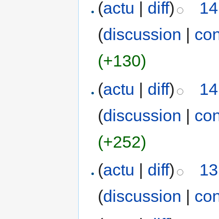
(
actu
|
diff
)
14
(
discussion
|
con
(+130)
(
actu
|
diff
)
14
(
discussion
|
con
(+252)
(
actu
|
diff
)
13
(
discussion
|
con