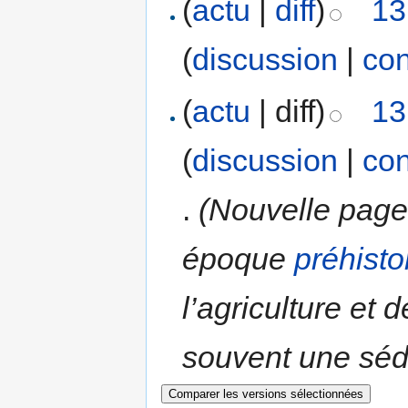
(
actu
|
diff
)
13
(
discussion
|
con
(
actu
| diff)
13
(
discussion
|
con
.
(Nouvelle page
époque
préhisto
l’agriculture et 
souvent une séde