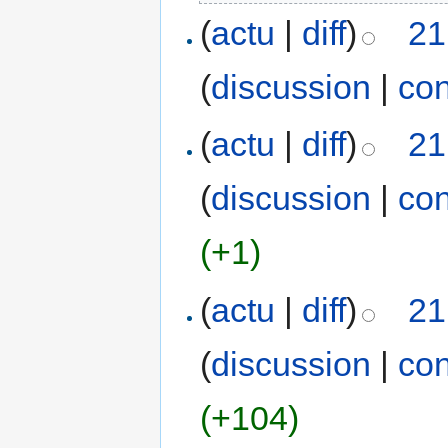
(
actu
|
diff
)
21
(
discussion
|
con
(
actu
|
diff
)
21
(
discussion
|
con
(+1)
(
actu
|
diff
)
21
(
discussion
|
con
(+104)