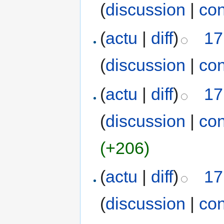
(
discussion
|
con
(
actu
|
diff
)
17
(
discussion
|
con
(
actu
|
diff
)
17
(
discussion
|
con
(+206)
(
actu
|
diff
)
17
(
discussion
|
con