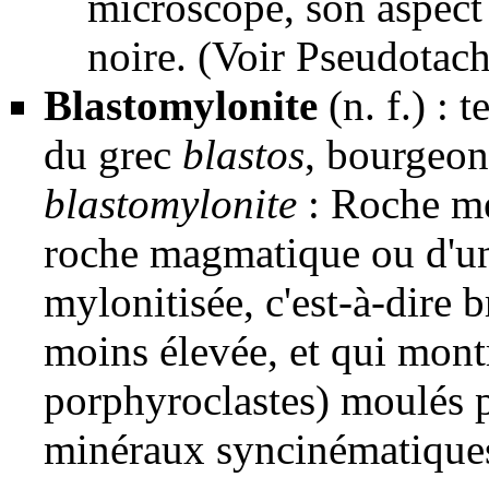
microscope, son aspect 
noire. (Voir
Pseudotach
Blastomylonite
(n. f.) : 
du grec
blastos
, bourgeon
blastomylonite
:
Roche m
roche magmatique
ou d'u
mylonitisée, c'est-à-dire 
moins élevée, et qui mon
porphyroclastes
) moulés 
minéraux
syncinématique