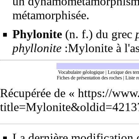
un dynamo
métamorphis
métamorphisée.
Phylonite
(n. f.) du grec
phyllonite
:Mylonite à l'a
Vocabulaire géologique
|
Lexique des ter
Fiches de présentation des roches
|
Liste r
Récupérée de «
https://www
title=Mylonite&oldid=4213
La dernière modification d