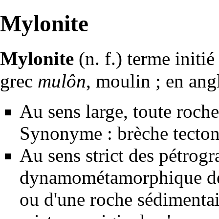
Mylonite
Mylonite
(n. f.) terme init
grec
mulôn
, moulin ; en ang
Au sens large, toute
roche
Synonyme :
brèche
tecto
Au sens strict des
pétrogr
dynamo
métamorphique
dé
ou d'une roche
sédimentai