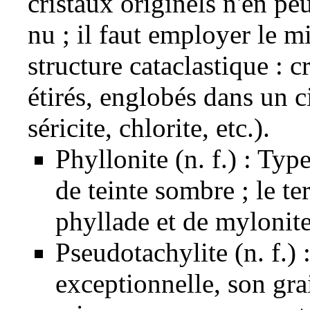
cristaux
originels n'en peuv
nu ; il faut employer le
mi
structure
cataclastique : c
étirés, englobés dans un 
séricite
,
chlorite
, etc.).
Phyllonite (n. f.) : Ty
de teinte sombre ; le te
phyllade
et de myloni
Pseudotachylite
(n. f.)
exceptionnelle, son grai