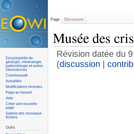
Page
Discussion
Musée des cri
Révision datée du 9 
Encyclopédie de
(
discussion
|
contrib
géologie, minéralogie,
paléontologie et autres
Géosciences
Communauté
Actualités
Modifications récentes
Page au hasard
Aide
Créer une nouvelle
page
Galerie des nouveaux
fichiers
Outils