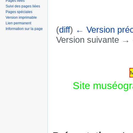
Pages liées
Suivi des pages liées
Pages spéciales
Version imprimable
Lien permanent
(
diff
)
← Version pré
Information sur la page
Version suivante → (
Aller à :
navigation
,
rechercher
M
Site muséogr