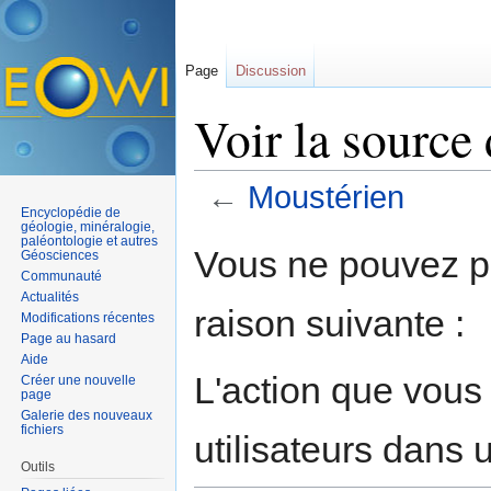
Page
Discussion
Voir la source
←
Moustérien
Encyclopédie de
Aller à :
navigation
,
rechercher
géologie, minéralogie,
paléontologie et autres
Vous ne pouvez pa
Géosciences
Communauté
Actualités
raison suivante :
Modifications récentes
Page au hasard
Aide
L'action que vous
Créer une nouvelle
page
Galerie des nouveaux
fichiers
utilisateurs dans
Outils