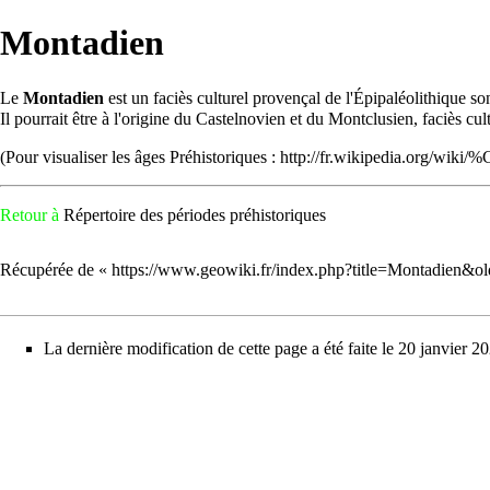
Montadien
Le
Montadien
est un
faciès
culturel
provençal de l'
Épipaléolithique
son
Il pourrait être à l'origine du
Castelnovien
et du
Montclusien
, faciès cu
(Pour visualiser les âges Préhistoriques :
http://fr.wikipedia.org/wik
Retour à
Répertoire des périodes préhistoriques
Récupérée de «
https://www.geowiki.fr/index.php?title=Montadien&o
La dernière modification de cette page a été faite le 20 janvier 2