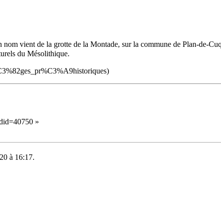
 nom vient de la
grotte
de la Montade, sur la commune de Plan-de-Cuqu
lturels du
Mésolithique
.
i/%C3%82ges_pr%C3%A9historiques
)
ldid=40750
»
020 à 16:17.