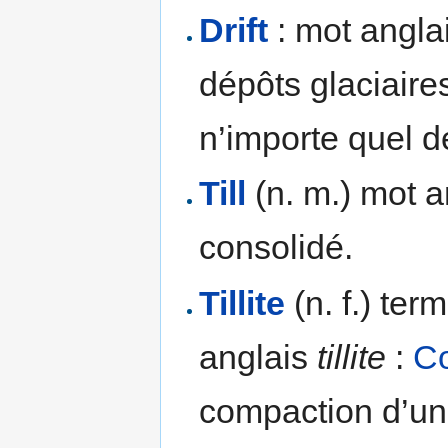
Drift
: mot anglai
dépôts glaciaires
n’importe quel d
Till
(n. m.) mot a
consolidé.
Tillite
(n. f.) ter
anglais
tillite
:
C
compaction d’un