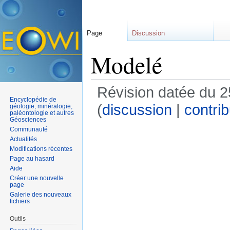
Page
Discussion
Modelé
Révision datée du 
Encyclopédie de
(
discussion
|
contrib
géologie, minéralogie,
paléontologie et autres
Géosciences
Communauté
Actualités
Modifications récentes
Page au hasard
Aide
Créer une nouvelle
page
Galerie des nouveaux
fichiers
Outils