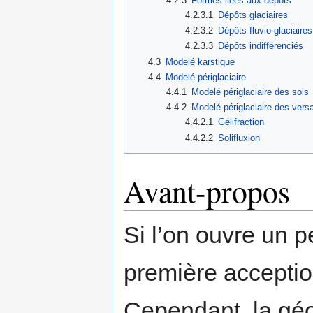
4.2.3
Formes liées aux dépôts
4.2.3.1
Dépôts glaciaires
4.2.3.2
Dépôts fluvio-glaciaires
4.2.3.3
Dépôts indifférenciés
4.3
Modelé karstique
4.4
Modelé périglaciaire
4.4.1
Modelé périglaciaire des sols
4.4.2
Modelé périglaciaire des vers
4.4.2.1
Gélifraction
4.4.2.2
Solifluxion
Avant-propos
Si l’on ouvre un pe
première accepti
Cependant, la géo