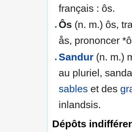
français : ôs.
Ôs
(n. m.) ôs, t
ås, prononcer *
Sandur
(n. m.) 
au pluriel, sanda
sables
et des
gr
inlandsis.
Dépôts indiffére