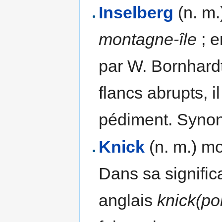
Inselberg
(n. m.
montagne-île
; e
par W. Bornhardt
flancs abrupts, i
pédiment. Synon
Knick
(n. m.) mo
Dans sa signifi
anglais
knick(poi