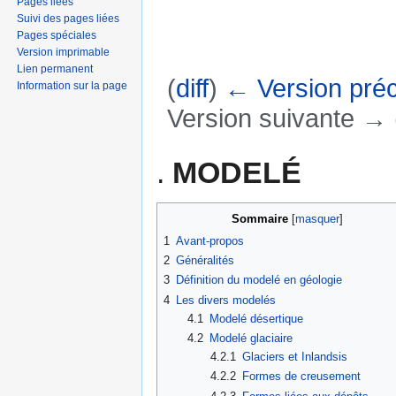
Pages liées
Suivi des pages liées
Pages spéciales
Version imprimable
Lien permanent
(
diff
)
← Version pré
Information sur la page
Version suivante → (
Aller à :
navigation
,
rechercher
.
MODELÉ
Sommaire
[
masquer
]
1
Avant-propos
2
Généralités
3
Définition du modelé en géologie
4
Les divers modelés
4.1
Modelé désertique
4.2
Modelé glaciaire
4.2.1
Glaciers et Inlandsis
4.2.2
Formes de creusement