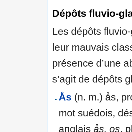
Dépôts fluvio-gla
Les dépôts fluvio-
leur mauvais clas
présence d’une ab
s’agit de dépôts g
Ås
(n. m.) ås, p
mot suédois, dés
anglais
ås, os
, p