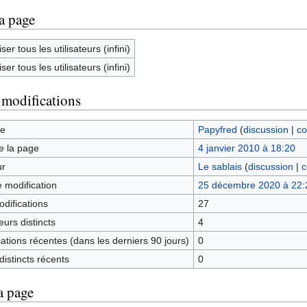
la page
ser tous les utilisateurs (infini)
ser tous les utilisateurs (infini)
 modifications
ge
Papyfred
(
discussion
|
co
e la page
4 janvier 2010 à 18:20
ur
Le sablais
(
discussion
|
c
e modification
25 décembre 2020 à 22:
difications
27
urs distincts
4
tions récentes (dans les derniers 90 jours)
0
istincts récents
0
a page