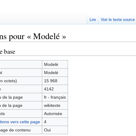
Lire
Voir le texte source
ns pour « Modelé »
rechercher
e base
Modelé
ut
Modelé
en octets)
15 968
e
4142
 de la page
fr - français
 de la page
wikitexte
ots
Autorisée
ions vers cette page
4
age de contenu
Oui