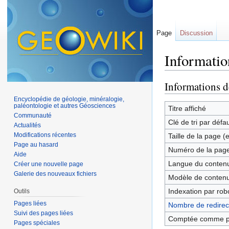
Page
Discussion
Informatio
Aller à :
navigation
,
Informations d
Encyclopédie de géologie, minéralogie,
paléontologie et autres Géosciences
Titre affiché
Communauté
Clé de tri par défa
Actualités
Modifications récentes
Taille de la page (
Page au hasard
Numéro de la pag
Aide
Langue du contenu
Créer une nouvelle page
Galerie des nouveaux fichiers
Modèle de contenu
Indexation par rob
Outils
Pages liées
Nombre de redirect
Suivi des pages liées
Comptée comme p
Pages spéciales