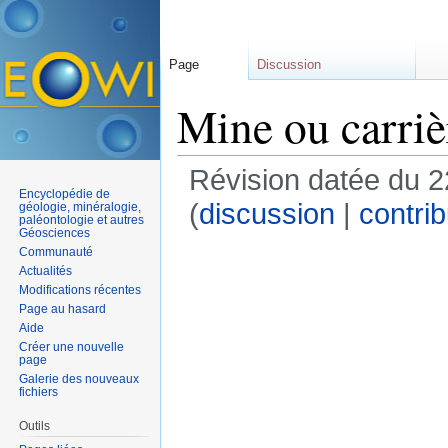
Page
Discussion
Mine ou carriè
Révision datée du 2
Encyclopédie de
(
discussion
|
contrib
géologie, minéralogie,
paléontologie et autres
Géosciences
Communauté
Actualités
Modifications récentes
Page au hasard
Aide
Créer une nouvelle
page
Galerie des nouveaux
fichiers
Outils