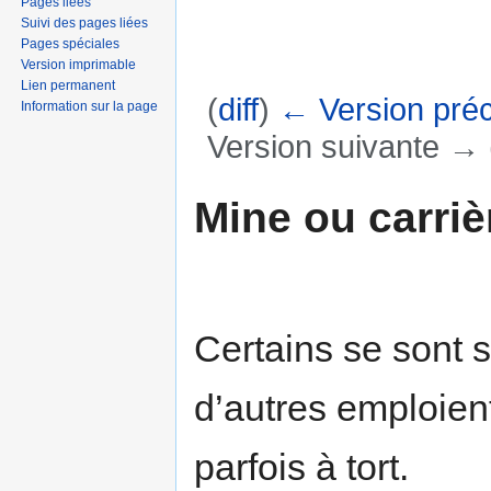
Pages liées
Suivi des pages liées
Pages spéciales
Version imprimable
Lien permanent
(
diff
)
← Version pré
Information sur la page
Version suivante → (
Aller à :
navigation
,
rechercher
Mine ou carriè
Certains se sont s
d’autres emploien
parfois à tort.