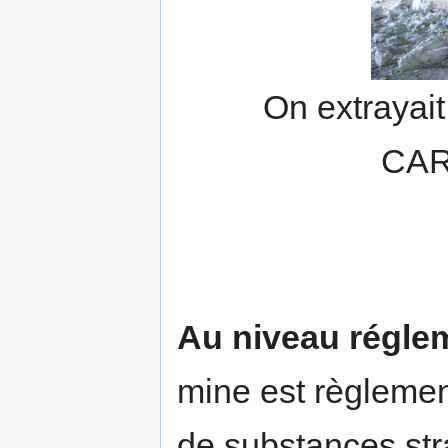
On extrayait
CAR
Au niveau régle
mine est règlement
de substances st