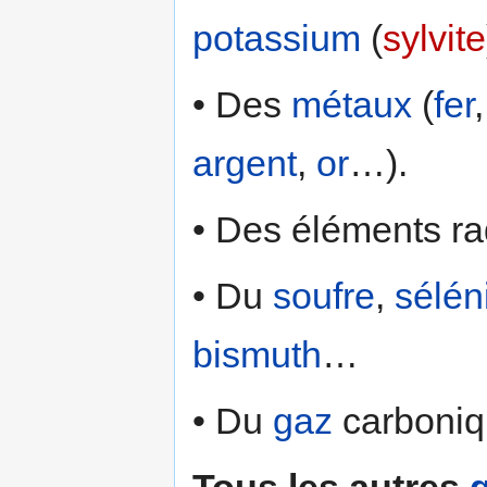
potassium
(
sylvite
• Des
métaux
(
fer
argent
,
or
…).
• Des éléments rad
• Du
soufre
,
sélé
bismuth
…
• Du
gaz
carboniq
Tous les autres