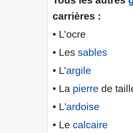
carrières :
• L’ocre
• Les
sables
• L’
argile
• La
pierre
de taill
• L'
ardoise
• Le
calcaire