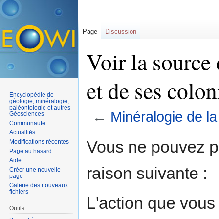
Page
Discussion
Voir la source
et de ses colon
Encyclopédie de
géologie, minéralogie,
paléontologie et autres
←
Minéralogie de la
Géosciences
Communauté
Aller à :
navigation
,
rechercher
Actualités
Vous ne pouvez pa
Modifications récentes
Page au hasard
Aide
raison suivante :
Créer une nouvelle
page
Galerie des nouveaux
fichiers
L'action que vous
Outils