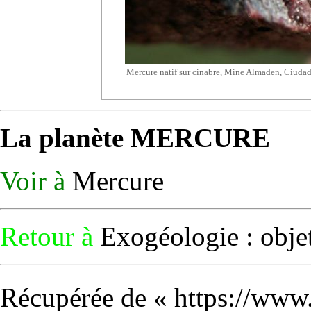
Mercure natif sur
cinabre
, Mine Almaden, Ciudad 
La planète MERCURE
Voir à
Mercure
Retour à
Exogéologie : objet
Récupérée de «
https://www