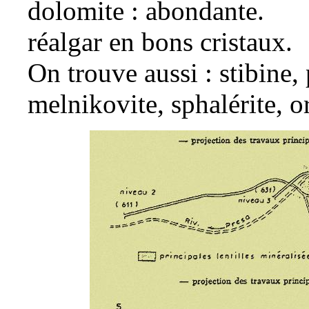
dolomite
: abondante.
réalgar
en bons cristaux.
On trouve aussi :
stibine
,
melnikovite
,
sphalérite
,
o