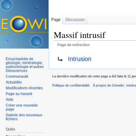
Page
Discussion
Massif intrusif
Page de redirection
Aller à :
navigation
,
rechercher
Rediriger vers :
Intrusion
Encyclopédie de
géologie, minéralogie,
paléontologie et autres
Géosciences
Communauté
La dernière modification de cette page a été faite le 11 ja
Actualités
Politique de confidentialité
À propos de Géowiki : minérau
Modifications récentes
Page au hasard
Aide
Créer une nouvelle
page
Galerie des nouveaux
fichiers
Outils