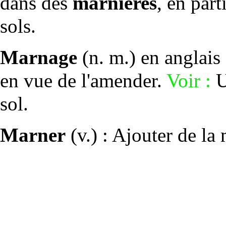
dans des
marnières
, en par
sols
.
Marnage
(n. m.) en anglais
en vue de l'amender.
Voir :
U
sol
.
Marner
(v.) : Ajouter de la