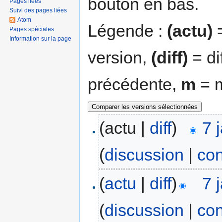
bouton en bas.
Pages liées
Suivi des pages liées
Atom
Légende :
(actu)
=
Pages spéciales
Information sur la page
version,
(diff)
= di
précédente,
m
= m
(actu |
diff
)
7 
(
discussion
|
con
(
actu
|
diff
)
7 
(
discussion
|
con