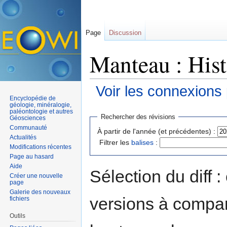
Page
Discussion
Manteau : Hist
Voir les connexions
Encyclopédie de
Aller à :
navigation
,
rechercher
géologie, minéralogie,
paléontologie et autres
Rechercher des révisions
Géosciences
Communauté
À partir de l'année (et précédentes) :
Actualités
Filtrer les
balises
:
Modifications récentes
Page au hasard
Aide
Sélection du diff 
Créer une nouvelle
page
Galerie des nouveaux
versions à compar
fichiers
Outils