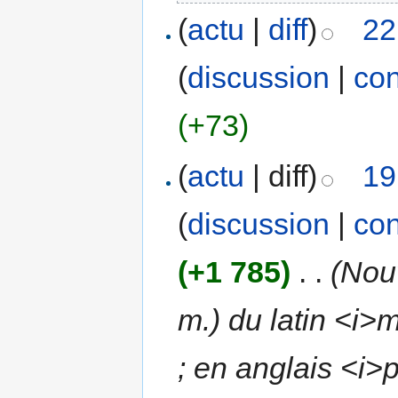
(
actu
|
diff
)
22
(
discussion
|
con
(+73)
(
actu
| diff)
19
(
discussion
|
con
(+1 785)
‎
. .
(Nou
m.) du latin <i>
; en anglais <i>p