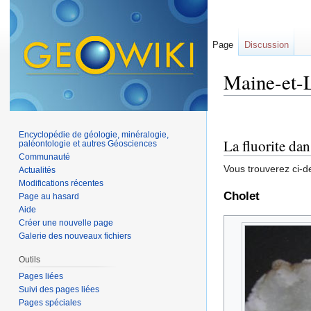
Page
Discussion
Maine-et-Lo
Aller à :
navigation
,
Encyclopédie de géologie, minéralogie,
La fluorite dan
paléontologie et autres Géosciences
Communauté
Vous trouverez ci-d
Actualités
Modifications récentes
Cholet
Page au hasard
Aide
Créer une nouvelle page
Galerie des nouveaux fichiers
Outils
Pages liées
Suivi des pages liées
Pages spéciales