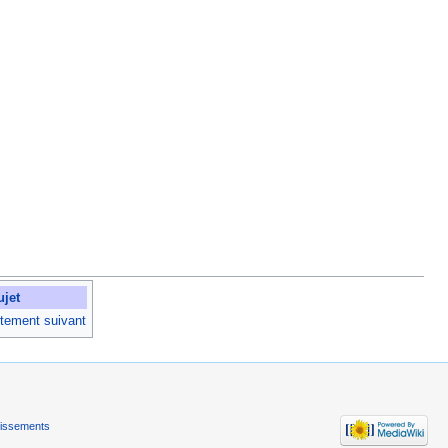
ujet
rtement suivant
tissements