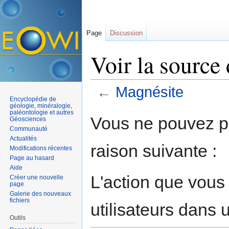
Page
Discussion
Voir la source
←
Magnésite
Encyclopédie de
Aller à :
navigation
,
rechercher
géologie, minéralogie,
paléontologie et autres
Vous ne pouvez pa
Géosciences
Communauté
Actualités
raison suivante :
Modifications récentes
Page au hasard
Aide
L'action que vous
Créer une nouvelle
page
Galerie des nouveaux
fichiers
utilisateurs dans
Outils