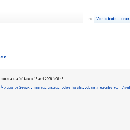
Lire
Voir le texte source
rechercher
les
cette page a été faite le 15 avril 2009 à 06:46.
À propos de Géowiki : minéraux, cristaux, roches, fossiles, volcans, météorites, etc.
Aver