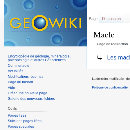
Page
Discussion
Macle
Page de redirection
Aller à :
navigation
,
Rediriger vers :
Les mac
Encyclopédie de géologie, minéralogie,
paléontologie et autres Géosciences
Communauté
Actualités
Modifications récentes
La dernière modification de 
Page au hasard
Aide
Politique de confidentialité
Créer une nouvelle page
Galerie des nouveaux fichiers
Outils
Pages liées
Suivi des pages liées
Pages spéciales