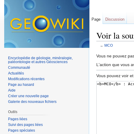
Page
Discussion
Voir la s
←
MCO
Aller à :
navigation
,
Vous ne pouvez pas 
Encyclopédie de géologie, minéralogie,
paléontologie et autres Géosciences
L'action que vous a
Communauté
Actualités
Vous pouvez voir et
Modifications récentes
Page au hasard
Aide
Créer une nouvelle page
Galerie des nouveaux fichiers
Outils
Pages liées
Suivi des pages liées
Pages spéciales