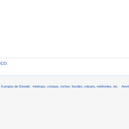
MCO
.
À propos de Géowiki : minéraux, cristaux, roches, fossiles, volcans, météorites, etc.
Aver