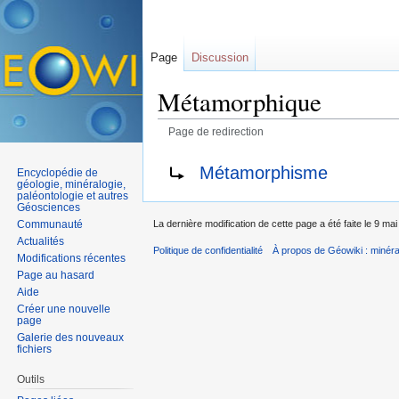
Page
Discussion
Métamorphique
Page de redirection
Aller à :
navigation
,
rechercher
Rediriger vers :
Métamorphisme
Encyclopédie de
géologie, minéralogie,
paléontologie et autres
Géosciences
Communauté
La dernière modification de cette page a été faite le 9 ma
Actualités
Politique de confidentialité
À propos de Géowiki : minérau
Modifications récentes
Page au hasard
Aide
Créer une nouvelle
page
Galerie des nouveaux
fichiers
Outils