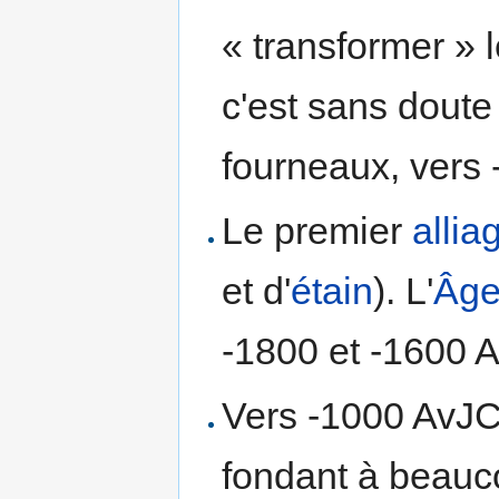
« transformer » l
c'est sans doute
fourneaux, vers
Le premier
allia
et d'
étain
). L'
Âge
-1800 et -1600 
Vers -1000 AvJ
fondant à beauc