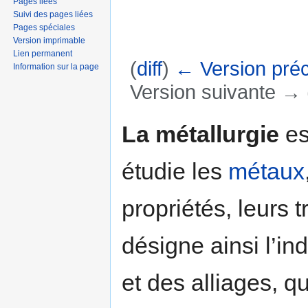
Pages liées
Suivi des pages liées
Pages spéciales
Version imprimable
Lien permanent
(
diff
)
← Version pré
Information sur la page
Version suivante → (
Aller à :
navigation
,
rechercher
La métallurgie
es
étudie les
métaux
propriétés, leurs 
désigne ainsi l’in
et des alliages, q