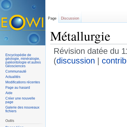
Page
Discussion
Métallurgie
Révision datée du 1
Encyclopédie de
(
discussion
|
contrib
géologie, minéralogie,
paléontologie et autres
Géosciences
Communauté
Actualités
Modifications récentes
Page au hasard
Aide
Créer une nouvelle
page
Galerie des nouveaux
fichiers
Outils