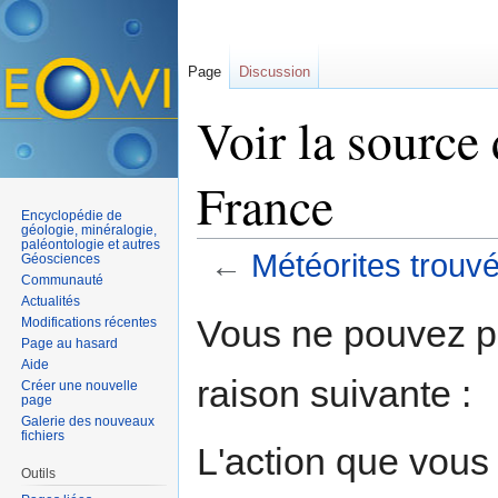
Page
Discussion
Voir la source
France
Encyclopédie de
géologie, minéralogie,
paléontologie et autres
←
Météorites trouv
Géosciences
Communauté
Aller à :
navigation
,
rechercher
Actualités
Vous ne pouvez pa
Modifications récentes
Page au hasard
Aide
raison suivante :
Créer une nouvelle
page
Galerie des nouveaux
fichiers
L'action que vous
Outils