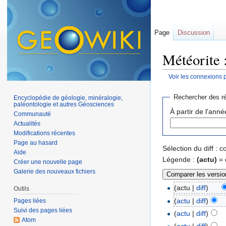
Page
Discussion
Météorite 
Voir les connexions 
Aller à :
navigation
,
Rechercher des ré
Encyclopédie de géologie, minéralogie,
paléontologie et autres Géosciences
À partir de l'anné
Communauté
Actualités
Modifications récentes
Page au hasard
Sélection du diff :
Aide
Légende :
(actu)
= 
Créer une nouvelle page
Galerie des nouveaux fichiers
(actu |
diff
)
Outils
(
actu
|
diff
)
Pages liées
Suivi des pages liées
(
actu
|
diff
)
Atom