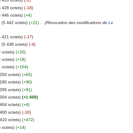
5 426 octets)
(-2)
5 428 octets)
(-18)
5 446 octets)
(+4)
.
(5 442 octets)
(+21)
‎
. .
(Révocation des modifications de
Le
5 421 octets)
(-17)
.
(5 438 octets)
(-4)
 octets)
(+20)
 octets)
(+18)
 octets)
(+154)
 250 octets)
(+65)
 185 octets)
(+90)
 095 octets)
(+91)
 004 octets)
(+1 600)
 404 octets)
(+4)
 400 octets)
(-10)
 410 octets)
(+472)
 octets)
(+14)