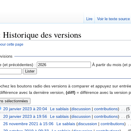
Lire
Voir le texte source
: Historique des versions
pour cette page
rechercher
visions
e (et précédentes) :
À partir du mois (et 
 cochez les boutons radio des versions à comparer et appuyez sur entrée
différence avec la dernière version,
(diff)
= différence avec la version 
20 janvier 2023 à 20:04
‎
Le sablais
(
discussion
|
contributions
)
‎
. .
(5
20 janvier 2023 à 19:56
‎
Le sablais
(
discussion
|
contributions
)
‎
. .
(5
26 novembre 2021 à 15:06
‎
Le sablais
(
discussion
|
contributions
)
‎
. 