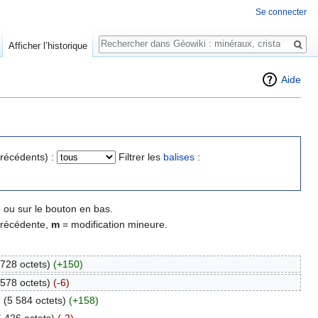
Se connecter
Rechercher
Afficher l’historique
Aide
précédents) :
Filtrer les
balises
:
 ou sur le bouton en bas.
précédente,
m
= modification mineure.
 728 octets)
(+150)
 578 octets)
(-6)
.
(5 584 octets)
(+158)