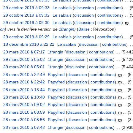
29 octobre 2019 à 09:33
‎
Le sablais
(
discussion
|
contributions
)
‎
. .
(
29 octobre 2019 à 09:33
‎
Le sablais
(
discussion
|
contributions
)
‎
. .
(
29 octobre 2019 à 09:32
‎
Le sablais
(
discussion
|
contributions
)
‎
. .
(
29 octobre 2019 à 09:30
‎
Le sablais
(
discussion
|
contributions
)
‎
m
. 
ion
) vers la dernière version de
1frangin
)
(
Balise
:
Révocation
)
29 octobre 2019 à 09:29
‎
Le sablais
(
discussion
|
contributions
)
‎
. .
(
18 décembre 2010 à 22:22
‎
Le sablais
(
discussion
|
contributions
)
‎
. 
29 mars 2010 à 07:17
‎
1frangin
(
discussion
|
contributions
)
‎
. .
(5 442
29 mars 2010 à 05:02
‎
1frangin
(
discussion
|
contributions
)
‎
. .
(5 422
29 mars 2010 à 05:01
‎
1frangin
(
discussion
|
contributions
)
‎
. .
(5 404
28 mars 2010 à 22:49
‎
Papyfred
(
discussion
|
contributions
)
‎
m
. .
(5
28 mars 2010 à 22:42
‎
Papyfred
(
discussion
|
contributions
)
‎
m
. .
(5
28 mars 2010 à 13:44
‎
Papyfred
(
discussion
|
contributions
)
‎
m
. .
(5
28 mars 2010 à 10:40
‎
Papyfred
(
discussion
|
contributions
)
‎
m
. .
(5
28 mars 2010 à 09:02
‎
Papyfred
(
discussion
|
contributions
)
‎
m
. .
(3
28 mars 2010 à 08:59
‎
Papyfred
(
discussion
|
contributions
)
‎
m
. .
(3
28 mars 2010 à 08:56
‎
Papyfred
(
discussion
|
contributions
)
‎
m
. .
(3
28 mars 2010 à 07:42
‎
1frangin
(
discussion
|
contributions
)
‎
. .
(2 938