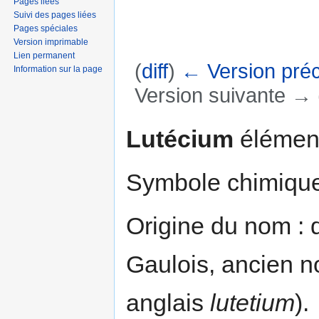
Pages liées
Suivi des pages liées
Pages spéciales
Version imprimable
Lien permanent
(
diff
)
← Version pré
Information sur la page
Version suivante → (
Aller à :
navigation
,
rechercher
Lutécium
élément
Symbole chimique
Origine du nom : 
Gaulois, ancien n
anglais
lutetium
).