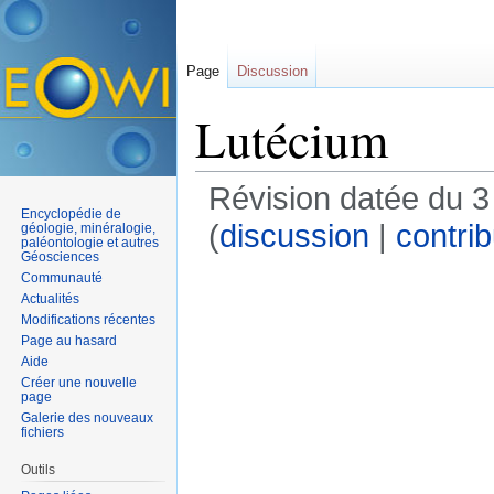
Page
Discussion
Lutécium
Révision datée du 3
Encyclopédie de
(
discussion
|
contrib
géologie, minéralogie,
paléontologie et autres
Géosciences
Communauté
Actualités
Modifications récentes
Page au hasard
Aide
Créer une nouvelle
page
Galerie des nouveaux
fichiers
Outils