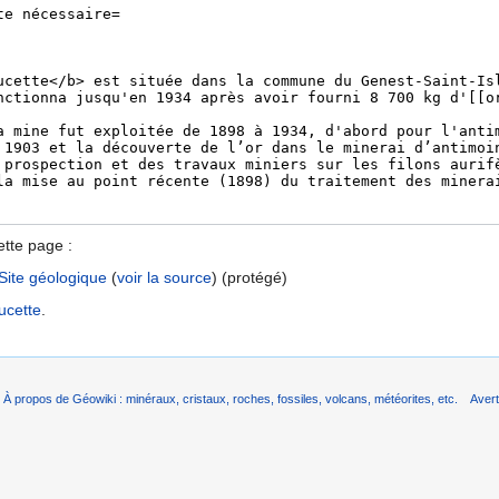
ette page :
Site géologique
(
voir la source
) (protégé)
ucette
.
À propos de Géowiki : minéraux, cristaux, roches, fossiles, volcans, météorites, etc.
Aver