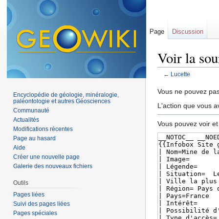
Page
Discussion
Voir la so
←
Lucette
Aller à :
navigation
,
Vous ne pouvez pas 
Encyclopédie de géologie, minéralogie,
paléontologie et autres Géosciences
L'action que vous a
Communauté
Actualités
Vous pouvez voir et
Modifications récentes
Page au hasard
Aide
Créer une nouvelle page
Galerie des nouveaux fichiers
Outils
Pages liées
Suivi des pages liées
Pages spéciales