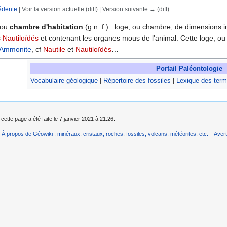
édente
| Voir la version actuelle (diff) | Version suivante → (diff)
rechercher
ou
chambre d'habitation
(g.n. f.) : loge, ou chambre, de dimensions im
s
Nautiloïdés
et contenant les organes mous de l'animal. Cette loge, ou
Ammonite
, cf
Nautile
et
Nautiloïdés
…
Portail Paléontologie
Vocabulaire géologique
|
Répertoire des fossiles
|
Lexique des term
cette page a été faite le 7 janvier 2021 à 21:26.
À propos de Géowiki : minéraux, cristaux, roches, fossiles, volcans, météorites, etc.
Aver