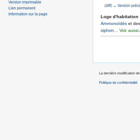
Version imprimable
(
diff
)
← Version préc
Lien permanent
Aller à :
navigation
,
Information sur la page
Loge d'habitation
Ammonoïdés
et de
siphon
…
Voir aussi
La dernière modification de 
Politique de confidentialité