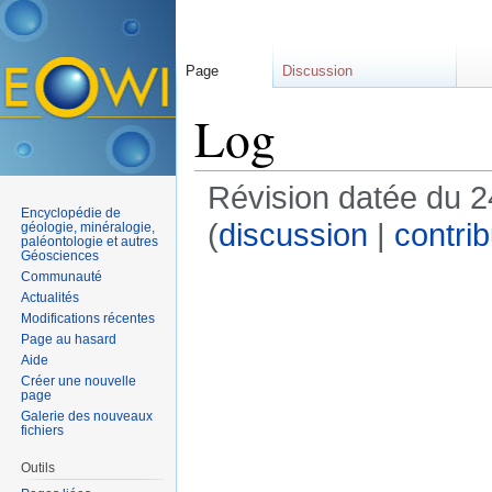
Page
Discussion
Log
Révision datée du 
Encyclopédie de
(
discussion
|
contrib
géologie, minéralogie,
paléontologie et autres
Géosciences
Communauté
Actualités
Modifications récentes
Page au hasard
Aide
Créer une nouvelle
page
Galerie des nouveaux
fichiers
Outils