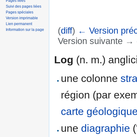
Pages liées
Suivi des pages liées
Pages spéciales
Version imprimable
Lien permanent
(
diff
)
← Version pré
Information sur la page
Version suivante → (
Aller à :
navigation
,
rechercher
Log
(n. m.) anglic
une colonne
str
région (par exemp
carte géologiqu
une
diagraphie
(