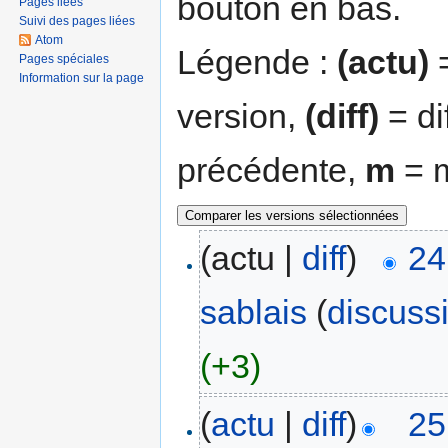
bouton en bas.
Pages liées
Suivi des pages liées
Atom
Légende :
(actu)
=
Pages spéciales
Information sur la page
version,
(diff)
= di
précédente,
m
= m
(actu |
diff
)
24
sablais
(
discuss
(+3)
(
actu
|
diff
)
25