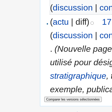
(
discussion
|
con
(
actu
| diff)
17
(
discussion
|
con
.
(Nouvelle page 
utilisé pour dés
stratigraphique
,
exemple, publicat