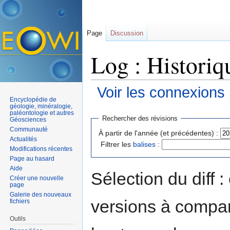
Page
Discussion
Log : Historiq
Voir les connexions
Encyclopédie de
Aller à :
navigation
,
rechercher
géologie, minéralogie,
paléontologie et autres
Rechercher des révisions
Géosciences
Communauté
À partir de l'année (et précédentes) :
Actualités
Filtrer les
balises
:
Modifications récentes
Page au hasard
Aide
Sélection du diff 
Créer une nouvelle
page
Galerie des nouveaux
versions à compar
fichiers
Outils