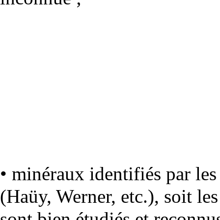
• minéraux identifiés par le
(
Haüy
,
Werner
, etc.), soit 
sont bien étudiés et reconnus