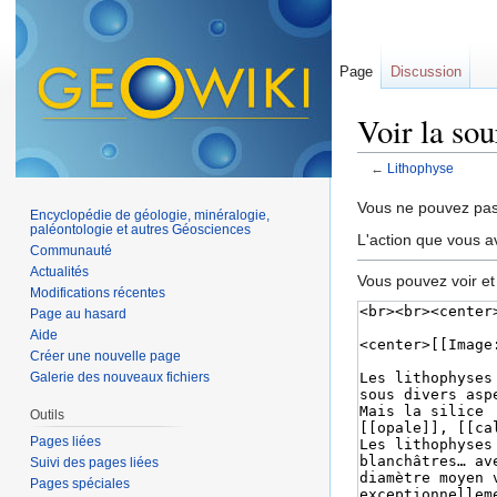
Page
Discussion
Voir la so
←
Lithophyse
Aller à :
navigation
,
Vous ne pouvez pas 
Encyclopédie de géologie, minéralogie,
paléontologie et autres Géosciences
L'action que vous a
Communauté
Actualités
Vous pouvez voir et
Modifications récentes
Page au hasard
Aide
Créer une nouvelle page
Galerie des nouveaux fichiers
Outils
Pages liées
Suivi des pages liées
Pages spéciales