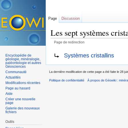
Page
Discussion
Les sept systèmes crista
Page de redirection
Aller à :
navigation
,
rechercher
Rediriger vers :
Systèmes cristallins
Encyclopédie de
géologie, minéralogie,
paléontologie et autres
Géosciences
Communauté
La dernière modification de cette page a été faite le 28 ju
Actualités
Politique de confidentialité
À propos de Géowiki : minérau
Modifications récentes
Page au hasard
Aide
Créer une nouvelle
page
Galerie des nouveaux
fichiers
Outils