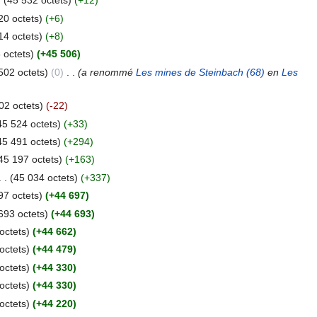
.
(45 532 octets)
(+12)
20 octets)
(+6)
14 octets)
(+8)
 octets)
(+45 506)
502 octets)
(0)
‎
. .
(a renommé
Les mines de Steinbach (68)
en
Les
02 octets)
(-22)
45 524 octets)
(+33)
45 491 octets)
(+294)
45 197 octets)
(+163)
. .
(45 034 octets)
(+337)
97 octets)
(+44 697)
693 octets)
(+44 693)
octets)
(+44 662)
octets)
(+44 479)
octets)
(+44 330)
octets)
(+44 330)
octets)
(+44 220)