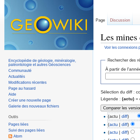
Page
Discussion
Les mines 
Voir les connexions 
Aller à :
navigation
,
Rechercher des ré
Encyclopédie de géologie, minéralogie,
paléontologie et autres Géosciences
À partir de l'anné
Communauté
Actualités
Modifications récentes
Page au hasard
Sélection du diff :
Aide
Légende :
(actu)
= 
Créer une nouvelle page
Galerie des nouveaux fichiers
(actu |
diff
)
Outils
(
actu
|
diff
)
Pages liées
Suivi des pages liées
(
actu
|
diff
)
Atom