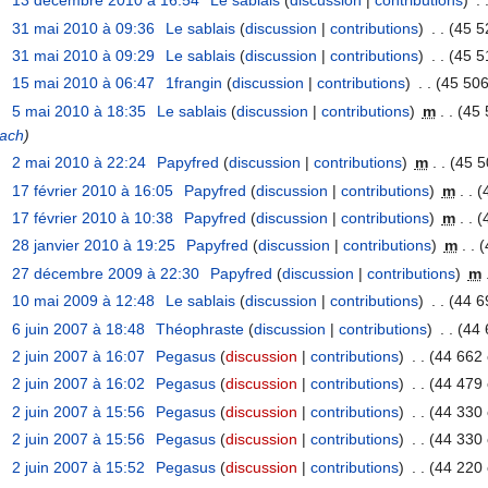
13 décembre 2010 à 16:54
‎
Le sablais
(
discussion
|
contributions
)
‎
. 
31 mai 2010 à 09:36
‎
Le sablais
(
discussion
|
contributions
)
‎
. .
(45 5
31 mai 2010 à 09:29
‎
Le sablais
(
discussion
|
contributions
)
‎
. .
(45 5
15 mai 2010 à 06:47
‎
1frangin
(
discussion
|
contributions
)
‎
. .
(45 506
5 mai 2010 à 18:35
‎
Le sablais
(
discussion
|
contributions
)
‎
m
. .
(45 
bach
)
2 mai 2010 à 22:24
‎
Papyfred
(
discussion
|
contributions
)
‎
m
. .
(45 5
17 février 2010 à 16:05
‎
Papyfred
(
discussion
|
contributions
)
‎
m
. .
(
17 février 2010 à 10:38
‎
Papyfred
(
discussion
|
contributions
)
‎
m
. .
(
28 janvier 2010 à 19:25
‎
Papyfred
(
discussion
|
contributions
)
‎
m
. .
(
27 décembre 2009 à 22:30
‎
Papyfred
(
discussion
|
contributions
)
‎
m
10 mai 2009 à 12:48
‎
Le sablais
(
discussion
|
contributions
)
‎
. .
(44 6
6 juin 2007 à 18:48
‎
Théophraste
(
discussion
|
contributions
)
‎
. .
(44 
2 juin 2007 à 16:07
‎
Pegasus
(
discussion
|
contributions
)
‎
. .
(44 662 
2 juin 2007 à 16:02
‎
Pegasus
(
discussion
|
contributions
)
‎
. .
(44 479 
2 juin 2007 à 15:56
‎
Pegasus
(
discussion
|
contributions
)
‎
. .
(44 330 
2 juin 2007 à 15:56
‎
Pegasus
(
discussion
|
contributions
)
‎
. .
(44 330 
2 juin 2007 à 15:52
‎
Pegasus
(
discussion
|
contributions
)
‎
. .
(44 220 