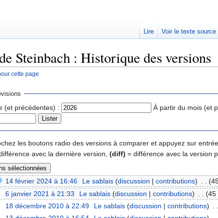
Lire
Voir le texte source
de Steinbach : Historique des versions
pour cette page
rechercher
visions
e (et précédentes) :
À partir du mois (et 
 cochez les boutons radio des versions à comparer et appuyez sur entrée
différence avec la dernière version,
(diff)
= différence avec la version 
14 février 2024 à 16:46
‎
Le sablais
(
discussion
|
contributions
)
‎
. .
(45
6 janvier 2021 à 21:33
‎
Le sablais
(
discussion
|
contributions
)
‎
. .
(45
18 décembre 2010 à 22:49
‎
Le sablais
(
discussion
|
contributions
)
‎
. 