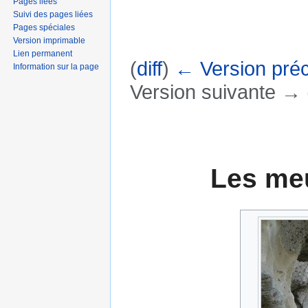
Pages liées
Suivi des pages liées
Pages spéciales
Version imprimable
Lien permanent
(
diff
)
← Version pré
Information sur la page
Version suivante → (
Aller à :
navigation
,
rechercher
Les meu