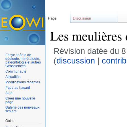
Page
Discussion
Les meulières
Révision datée du 
Encyclopédie de
(
discussion
|
contrib
géologie, minéralogie,
paléontologie et autres
Géosciences
Communauté
Actualités
Modifications récentes
Page au hasard
Aide
Créer une nouvelle
page
Galerie des nouveaux
fichiers
Outils