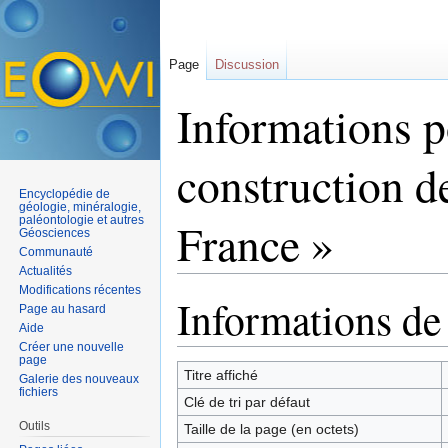
Page
Discussion
Informations p
construction d
Encyclopédie de
géologie, minéralogie,
paléontologie et autres
France »
Géosciences
Communauté
Actualités
Aller à :
navigation
,
rechercher
Modifications récentes
Informations de
Page au hasard
Aide
Créer une nouvelle
page
Titre affiché
Galerie des nouveaux
fichiers
Clé de tri par défaut
Outils
Taille de la page (en octets)