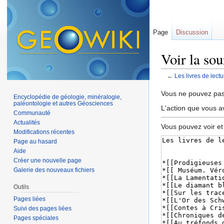
Page
Discussion
Voir la sou
←
Les livres de lectu
Aller à :
navigation
,
Vous ne pouvez pas 
Encyclopédie de géologie, minéralogie,
paléontologie et autres Géosciences
L'action que vous a
Communauté
Actualités
Vous pouvez voir et
Modifications récentes
Page au hasard
Aide
Créer une nouvelle page
Galerie des nouveaux fichiers
Outils
Pages liées
Suivi des pages liées
Pages spéciales