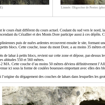
E)
Limnée. Oligocène de Perrier. (p
 le cours était différent du cours actuel. Coulant du sud vers le nord, la
scendant du Cézallier et des Monts Dore participe aussi à ces dépôts. Ce
pliniennes puis de nuées ardentes recouvrent ensuite le site, formant un
 petits blocs. Cette couche, issue du mont Dore, a au moins 35 mètres et
ôts de lahar à petits blocs, revient sur cette zone et dépose, par-dessus 
les altitudes 550 et 560 mètres.
 -2 MA. Cette couche d’au moins 50 mètres déviera définitivement l’Alli
venue ici sous la forme de coulées boueuses emportant avec elles des blo
 l’origine du dégagement des couches de lahars dans lesquelles les grott