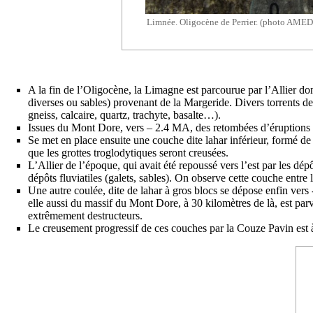
Limnée. Oligocène de Perrier. (photo AMED
A la fin de l’Oligocène, la Limagne est parcourue par l’Allier dont
diverses ou sables) provenant de la Margeride. Divers torrents de
gneiss
,
calcaire
,
quartz
,
trachyte
,
basalte
…).
Issues du Mont Dore, vers – 2.4 MA, des retombées d’
éruptions
Se met en place ensuite une couche dite
lahar
inférieur, formé de
que les grottes troglodytiques seront creusées.
L’Allier de l’époque, qui avait été repoussé vers l’est par les dép
dépôts fluviatiles (galets, sables). On observe cette couche entre 
Une autre coulée, dite de lahar à gros blocs se dépose enfin vers
elle aussi du massif du Mont Dore, à 30 kilomètres de là, est par
extrêmement destructeurs.
Le creusement progressif de ces couches par la Couze Pavin est à