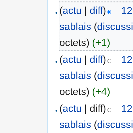
(
actu
|
diff
)
12
sablais
(
discuss
octets)
(+1)
(
actu
|
diff
)
12
sablais
(
discuss
octets)
(+4)
(
actu
| diff)
12
sablais
(
discuss