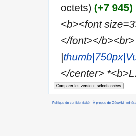
octets)
(+7 945)
‎
<b><font size=3>
</font></b><br> 
|
thumb|750px|Vu
</center> *<b>L.
Politique de confidentialité
À propos de Géowiki : minérau