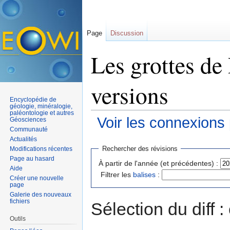
Page
Discussion
Les grottes de 
versions
Encyclopédie de
géologie, minéralogie,
paléontologie et autres
Voir les connexions
Géosciences
Communauté
Aller à :
navigation
,
rechercher
Actualités
Rechercher des révisions
Modifications récentes
Page au hasard
À partir de l'année (et précédentes) :
Aide
Filtrer les
balises
:
Créer une nouvelle
page
Galerie des nouveaux
fichiers
Sélection du diff 
Outils