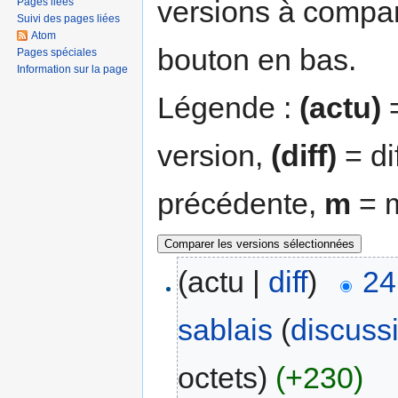
versions à compar
Pages liées
Suivi des pages liées
Atom
bouton en bas.
Pages spéciales
Information sur la page
Légende :
(actu)
=
version,
(diff)
= di
précédente,
m
= m
(actu |
diff
)
24
sablais
(
discuss
octets)
(+230)