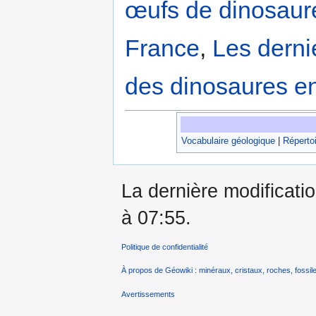
œufs de dinosaur
France
,
Les derni
des dinosaures e
Vocabulaire géologique
|
Répertoi
La dernière modificatio
à 07:55.
Politique de confidentialité
À propos de Géowiki : minéraux, cristaux, roches, fossile
Avertissements