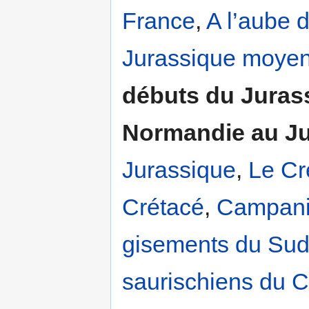
France
,
A l’aube 
Jurassique moyen,
débuts du Jurass
Normandie au J
Jurassique
,
Le C
Crétacé
,
Campanie
gisements du Sud
saurischiens du C