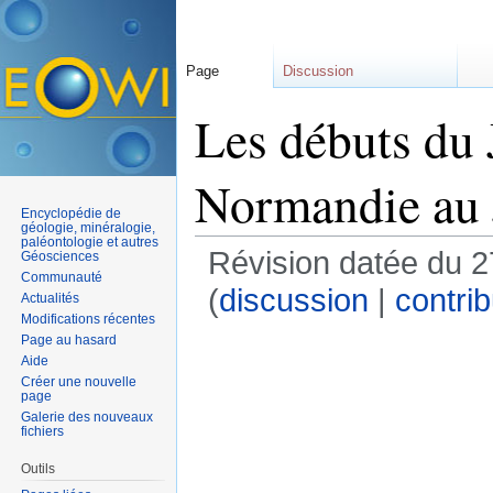
Page
Discussion
Les débuts du 
Normandie au 
Encyclopédie de
géologie, minéralogie,
paléontologie et autres
Révision datée du 2
Géosciences
Communauté
(
discussion
|
contrib
Actualités
Modifications récentes
Page au hasard
Aide
Créer une nouvelle
page
Galerie des nouveaux
fichiers
Outils