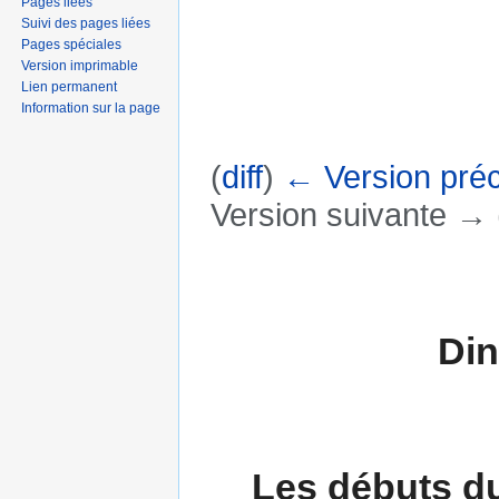
Pages liées
Suivi des pages liées
Pages spéciales
Version imprimable
Lien permanent
Information sur la page
(
diff
)
← Version pré
Version suivante → (
Aller à :
navigation
,
rechercher
Din
Les débuts du