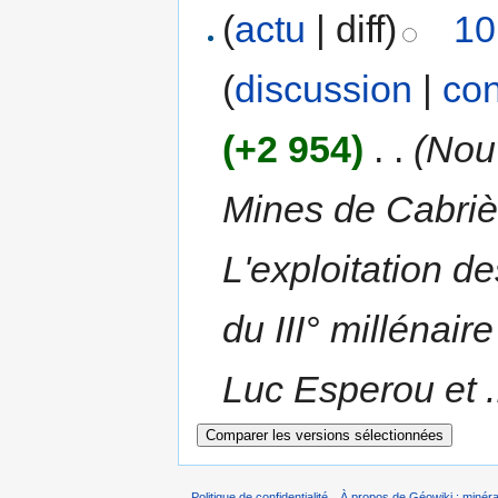
(
actu
| diff)
10
(
discussion
|
con
(+2 954)
‎
. .
(Nou
Mines de Cabriè
L'exploitation de
du III° millénai
Luc Esperou et ..
Politique de confidentialité
À propos de Géowiki : minérau