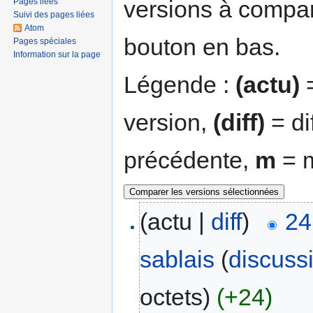
versions à compar
Pages liées
Suivi des pages liées
Atom
bouton en bas.
Pages spéciales
Information sur la page
Légende :
(actu)
=
version,
(diff)
= di
précédente,
m
= m
(actu |
diff
)
24
sablais
(
discuss
octets)
(+24)