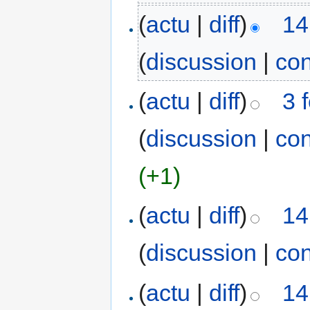
(
actu
|
diff
)
14
(
discussion
|
con
(
actu
|
diff
)
3 
(
discussion
|
con
(+1)
(
actu
|
diff
)
14
(
discussion
|
con
(
actu
|
diff
)
14