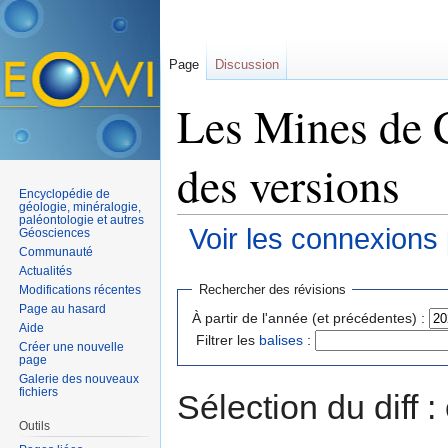
Page
Discussion
Les Mines de C
des versions
Encyclopédie de
géologie, minéralogie,
paléontologie et autres
Voir les connexions
Géosciences
Communauté
Aller à :
navigation
,
rechercher
Actualités
Rechercher des révisions
Modifications récentes
Page au hasard
À partir de l'année (et précédentes) :
Aide
Filtrer les
balises
:
Créer une nouvelle
page
Galerie des nouveaux
fichiers
Sélection du diff 
Outils