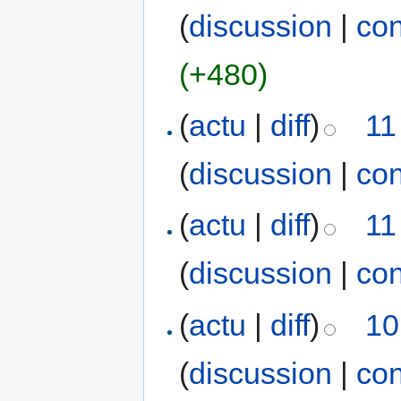
(
discussion
|
con
(+480)
(
actu
|
diff
)
11
(
discussion
|
con
(
actu
|
diff
)
11
(
discussion
|
con
(
actu
|
diff
)
10
(
discussion
|
con