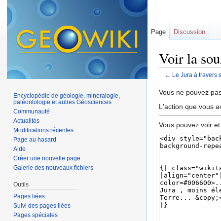
Page
Discussion
Voir la sou
←
Le Jura à travers 
Aller à :
navigation
,
Vous ne pouvez pas 
Encyclopédie de géologie, minéralogie,
paléontologie et autres Géosciences
L'action que vous a
Communauté
Actualités
Vous pouvez voir et
Modifications récentes
Page au hasard
Aide
Créer une nouvelle page
Galerie des nouveaux fichiers
Outils
Pages liées
Suivi des pages liées
Pages spéciales