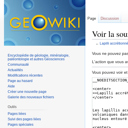
Page
Discussion
Voir la sou
←
Lapilli accrétionn
Aller à :
navigation
,
Vous ne pouvez pas 
Encyclopédie de géologie, minéralogie,
paléontologie et autres Géosciences
L'action que vous a
Communauté
Actualités
Vous pouvez voir et
Modifications récentes
Page au hasard
Aide
Créer une nouvelle page
Galerie des nouveaux fichiers
Outils
Pages liées
Suivi des pages liées
Pages spéciales