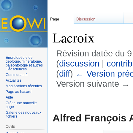
Page
Discussion
Lacroix
Révision datée du 
Encyclopédie de
(
discussion
|
contrib
géologie, minéralogie,
paléontologie et autres
Géosciences
(
diff
)
← Version pré
Communauté
Actualités
Version suivante → (
Modifications récentes
Aller à :
navigation
,
rechercher
Page au hasard
Aide
Créer une nouvelle
page
Galerie des nouveaux
Alfred François
fichiers
Outils