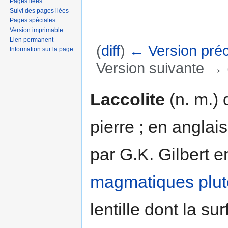
Pages liées
Suivi des pages liées
Pages spéciales
Version imprimable
Lien permanent
(
diff
)
← Version pré
Information sur la page
Version suivante → (
Aller à :
navigation
,
rechercher
Laccolite
(n. m.)
pierre ; en anglai
par G.K. Gilbert 
magmatiques
plu
lentille dont la s