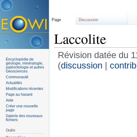
Page
Discussion
Laccolite
Révision datée du 1
Encyclopédie de
(
discussion
|
contrib
géologie, minéralogie,
paléontologie et autres
Géosciences
Communauté
Actualités
Modifications récentes
Page au hasard
Aide
Créer une nouvelle
page
Galerie des nouveaux
fichiers
Outils