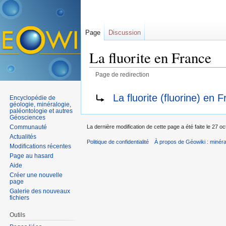
Page
Discussion
La fluorite en France
Page de redirection
Aller à :
navigation
,
rechercher
Rediriger vers :
La fluorite (fluorine) en 
Encyclopédie de
géologie, minéralogie,
paléontologie et autres
Géosciences
Communauté
La dernière modification de cette page a été faite le 27 o
Actualités
Politique de confidentialité
À propos de Géowiki : minérau
Modifications récentes
Page au hasard
Aide
Créer une nouvelle
page
Galerie des nouveaux
fichiers
Outils