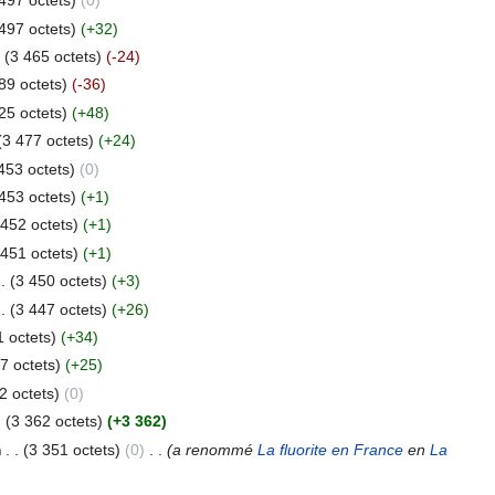
497 octets)
(0)
497 octets)
(+32)
(3 465 octets)
(-24)
89 octets)
(-36)
25 octets)
(+48)
(3 477 octets)
(+24)
453 octets)
(0)
453 octets)
(+1)
 452 octets)
(+1)
 451 octets)
(+1)
 .
(3 450 octets)
(+3)
 .
(3 447 octets)
(+26)
1 octets)
(+34)
7 octets)
(+25)
2 octets)
(0)
.
(3 362 octets)
(+3 362)
m
. .
(3 351 octets)
(0)
‎
. .
(a renommé
La fluorite en France
en
La