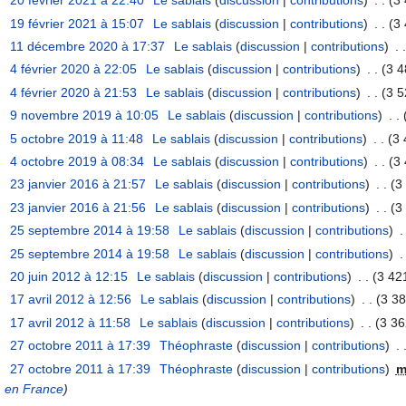
20 février 2021 à 22:40
‎
Le sablais
(
discussion
|
contributions
)
‎
. .
(3 
19 février 2021 à 15:07
‎
Le sablais
(
discussion
|
contributions
)
‎
. .
(3 
11 décembre 2020 à 17:37
‎
Le sablais
(
discussion
|
contributions
)
‎
. .
4 février 2020 à 22:05
‎
Le sablais
(
discussion
|
contributions
)
‎
. .
(3 4
4 février 2020 à 21:53
‎
Le sablais
(
discussion
|
contributions
)
‎
. .
(3 5
9 novembre 2019 à 10:05
‎
Le sablais
(
discussion
|
contributions
)
‎
. .
5 octobre 2019 à 11:48
‎
Le sablais
(
discussion
|
contributions
)
‎
. .
(3 
4 octobre 2019 à 08:34
‎
Le sablais
(
discussion
|
contributions
)
‎
. .
(3 
23 janvier 2016 à 21:57
‎
Le sablais
(
discussion
|
contributions
)
‎
. .
(3
23 janvier 2016 à 21:56
‎
Le sablais
(
discussion
|
contributions
)
‎
. .
(3
25 septembre 2014 à 19:58
‎
Le sablais
(
discussion
|
contributions
)
‎
.
25 septembre 2014 à 19:58
‎
Le sablais
(
discussion
|
contributions
)
‎
.
20 juin 2012 à 12:15
‎
Le sablais
(
discussion
|
contributions
)
‎
. .
(3 42
17 avril 2012 à 12:56
‎
Le sablais
(
discussion
|
contributions
)
‎
. .
(3 38
17 avril 2012 à 11:58
‎
Le sablais
(
discussion
|
contributions
)
‎
. .
(3 36
27 octobre 2011 à 17:39
‎
Théophraste
(
discussion
|
contributions
)
‎
. 
27 octobre 2011 à 17:39
‎
Théophraste
(
discussion
|
contributions
)
‎
e) en France
)