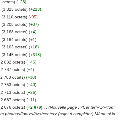
1 octets)
(+28)
.
(3 323 octets)
(+213)
.
(3 110 octets)
(-95)
.
(3 205 octets)
(+37)
.
(3 168 octets)
(+4)
.
(3 164 octets)
(+1)
.
(3 163 octets)
(+18)
.
(3 145 octets)
(+313)
(2 832 octets)
(+45)
(2 787 octets)
(+4)
(2 783 octets)
(+30)
(2 753 octets)
(+40)
(2 713 octets)
(+26)
(2 687 octets)
(+11)
(2 676 octets)
(+2 676)
‎
. .
(Nouvelle page : <Center><b><font
photos</font></b></center> (sujet à compléter) Même si la