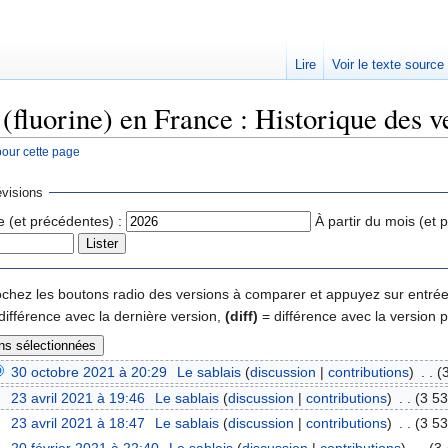
Lire
Voir le texte source
 (fluorine) en France : Historique des v
pour cette page
rechercher
visions
e (et précédentes) :
À partir du mois (et 
 cochez les boutons radio des versions à comparer et appuyez sur entrée
différence avec la dernière version,
(diff)
= différence avec la version 
30 octobre 2021 à 20:29
‎
Le sablais
(
discussion
|
contributions
)
‎
. .
(
23 avril 2021 à 19:46
‎
Le sablais
(
discussion
|
contributions
)
‎
. .
(3 53
23 avril 2021 à 18:47
‎
Le sablais
(
discussion
|
contributions
)
‎
. .
(3 53