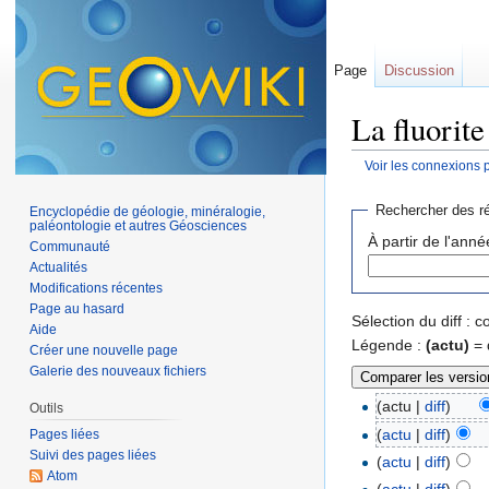
Page
Discussion
La fluorite
Voir les connexions 
Aller à :
navigation
,
Rechercher des ré
Encyclopédie de géologie, minéralogie,
paléontologie et autres Géosciences
À partir de l'anné
Communauté
Actualités
Modifications récentes
Page au hasard
Sélection du diff :
Aide
Légende :
(actu)
= 
Créer une nouvelle page
Galerie des nouveaux fichiers
(actu |
diff
)
Outils
(
actu
|
diff
)
Pages liées
Suivi des pages liées
(
actu
|
diff
)
Atom