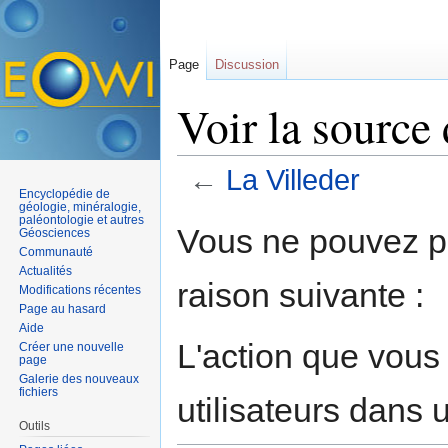
Page
Discussion
Voir la source
←
La Villeder
Encyclopédie de
Aller à :
navigation
,
rechercher
géologie, minéralogie,
paléontologie et autres
Vous ne pouvez pa
Géosciences
Communauté
Actualités
raison suivante :
Modifications récentes
Page au hasard
Aide
L'action que vous
Créer une nouvelle
page
Galerie des nouveaux
fichiers
utilisateurs dans
Outils