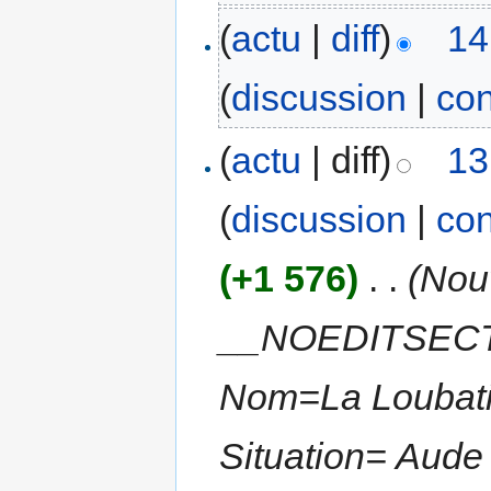
(
actu
|
diff
)
14
(
discussion
|
con
(
actu
| diff)
13
(
discussion
|
con
(+1 576)
‎
. .
(Nou
__NOEDITSECTIO
Nom=La Loubatiè
Situation= Aude 