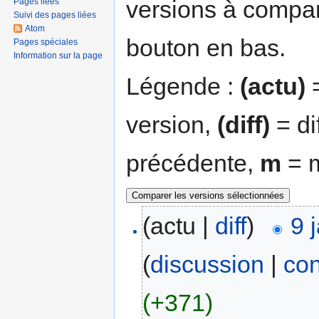
versions à compar
Pages liées
Suivi des pages liées
Atom
bouton en bas.
Pages spéciales
Information sur la page
Légende :
(actu)
=
version,
(diff)
= di
précédente,
m
= m
(actu |
diff
)
9 
(
discussion
|
con
(+371)