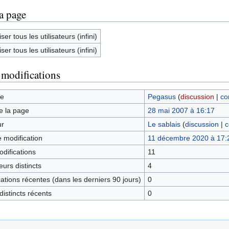
la page
ser tous les utilisateurs (infini)
ser tous les utilisateurs (infini)
 modifications
ge
Pegasus
(
discussion
|
co
e la page
28 mai 2007 à 16:17
ur
Le sablais
(
discussion
|
c
e modification
11 décembre 2020 à 17:
difications
11
urs distincts
4
tions récentes (dans les derniers 90 jours)
0
istincts récents
0