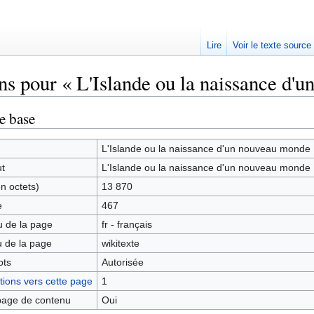
Lire
Voir le texte source
ns pour « L'Islande ou la naissance d'
rechercher
e base
L'Islande ou la naissance d'un nouveau monde
ut
L'Islande ou la naissance d'un nouveau monde
en octets)
13 870
e
467
 de la page
fr - français
 de la page
wikitexte
ots
Autorisée
ions vers cette page
1
age de contenu
Oui