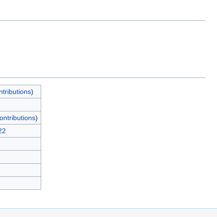
ntributions
)
ontributions
)
22