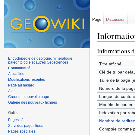
Page
Discussion
Informatio
Aller à :
navigation
,
Informations d
Encyclopédie de géologie, minéralogie,
paléontologie et autres Géosciences
Titre affiché
Communauté
Clé de tri par défa
Actualités
Modifications récentes
Taille de la page (
Page au hasard
Numéro de la pag
Aide
Langue du contenu
Créer une nouvelle page
Galerie des nouveaux fichiers
Modèle de contenu
Indexation par rob
Outils
Pages liées
Nombre de redirect
Suivi des pages liées
Comptée comme p
Pages spéciales