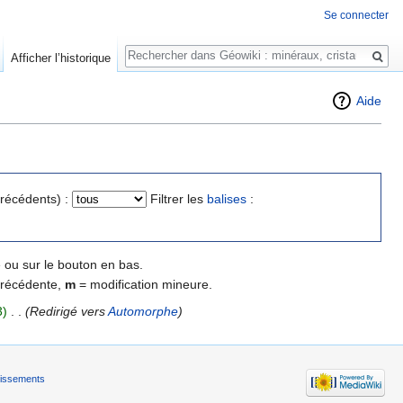
Se connecter
Rechercher
Afficher l’historique
Aide
précédents) :
Filtrer les
balises
:
 ou sur le bouton en bas.
précédente,
m
= modification mineure.
3)
‎
. .
(Redirigé vers
Automorphe
)
tissements