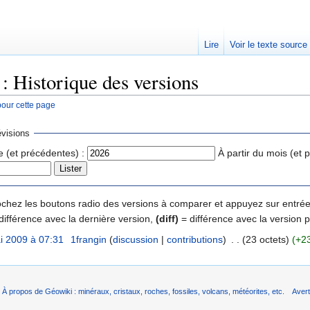
Lire
Voir le texte source
: Historique des versions
pour cette page
rechercher
visions
e (et précédentes) :
À partir du mois (et 
 cochez les boutons radio des versions à comparer et appuyez sur entrée
différence avec la dernière version,
(diff)
= différence avec la version 
i 2009 à 07:31
‎
1frangin
(
discussion
|
contributions
)
‎
. .
(23 octets)
(+2
À propos de Géowiki : minéraux, cristaux, roches, fossiles, volcans, météorites, etc.
Aver