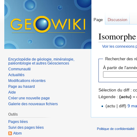
Page
Discussion
Isomorphe 
Voir les connexions 
Aller à :
navigation
,
Rechercher des ré
Encyclopédie de géologie, minéralogie,
paléontologie et autres Géosciences
À partir de l'anné
Communauté
Actualités
Modifications récentes
Page au hasard
Sélection du diff :
Aide
Légende :
(actu)
= 
Créer une nouvelle page
Galerie des nouveaux fichiers
(actu | diff)
9 ma
Outils
Pages liées
Suivi des pages liées
Politique de confidentialité
Atom